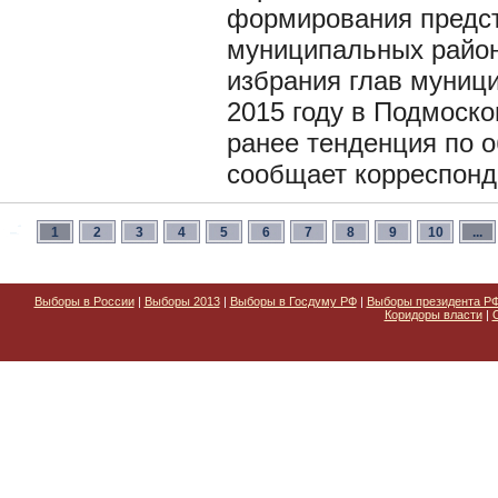
формирования предст
муниципальных район
избрания глав муниц
2015 году в Подмоск
ранее тенденция по 
сообщает корреспон
1
2
3
4
5
6
7
8
9
10
...
Выборы в России
|
Выборы 2013
|
Выборы в Госдуму РФ
|
Выборы президента Р
Коридоры власти
|