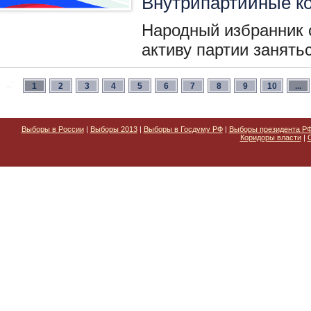
Внутрипартийные к
Народный избранник 
активу партии занять
1
2
3
4
5
6
7
8
9
10
...
Выборы в России
|
Выборы 2013
|
Выборы в Госдуму РФ
|
Выборы президента Р
Коридоры власти
|