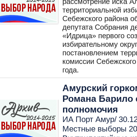
рассмотрение иска А
территориальной изб
Себежского района о
депутата Собрания де
«Идрица» первого со
избирательному окру
постановлением терр
комиссии Себежского 
года.
Амурский горко
Романа Барило 
полномочия
ИА Порт Амур/ 30.12
Местные выборы 2