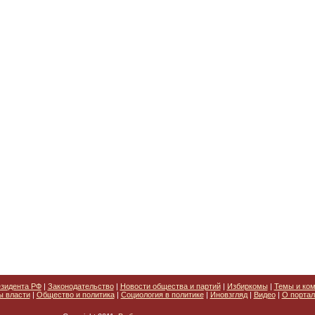
зидента РФ
|
Законодательство
|
Новости общества и партий
|
Избиркомы
|
Темы и ко
ы власти
|
Общество и политика
|
Социология в политике
|
Иновзгляд
|
Видео
|
О портал