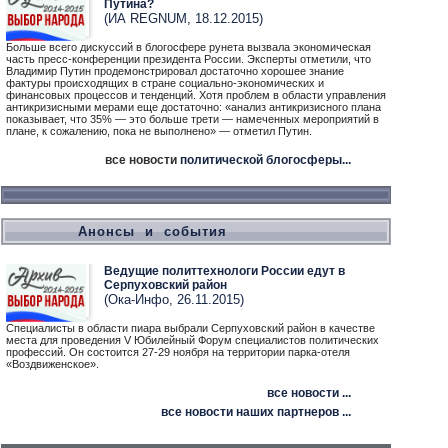
Путина?
(ИА REGNUM, 18.12.2015)
Больше всего дискуссий в блогосфере рунета вызвала экономическая
часть пресс-конференции президента России. Эксперты отметили, что
Владимир Путин продемонстрировал достаточно хорошее знание
фактуры происходящих в стране социально-экономических и
финансовых процессов и тенденций. Хотя проблем в области управления
антикризисными мерами еще достаточно: «анализ антикризисного плана
показывает, что 35% — это больше трети — намеченных мероприятий в
плане, к сожалению, пока не выполнено» — отметил Путин.
все новости
политической блогосферы...
Анонсы и события
Ведущие политтехнологи России едут в
Серпуховский район
(Ока-Инфо, 26.11.2015)
Специалисты в области пиара выбрали Серпуховский район в качестве
места для проведения V Юбилейный Форум специалистов политических
профессий. Он состоится 27-29 ноября на территории парка-отеля
«Воздвиженское».
все новости ...
все новости наших партнеров ...