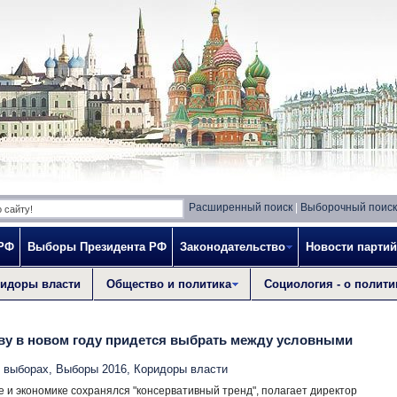
Расширенный поиск
|
Выборочный поиск
 РФ
Выборы Президента РФ
Законодательство
Новости партий
идоры власти
Общество и политика
Социология - о полити
ву в новом году придется выбрать между условными
о выборах
,
Выборы 2016
,
Коридоры власти
е и экономике сохранялся "консервативный тренд", полагает директор