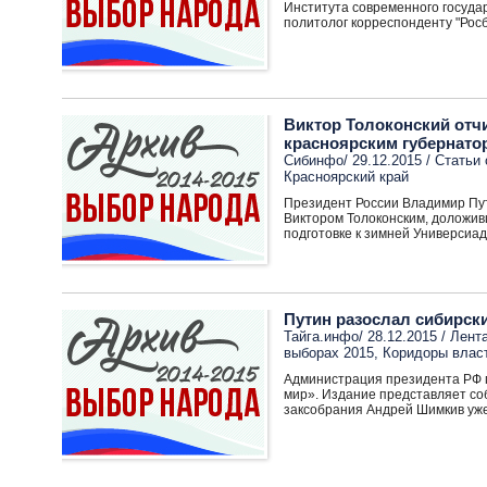
Института современного госуда
политолог корреспонденту "Росб
Виктор Толоконский отч
красноярским губернато
Сибинфо/ 29.12.2015 /
Статьи 
Красноярский край
Президент России Владимир Пут
Виктором Толоконским, доложив
подготовке к зимней Универсиад
Путин разослал сибирск
Тайга.инфo/ 28.12.2015 /
Лента
выборах 2015
,
Коридоры влас
Администрация президента РФ 
мир». Издание представляет со
заксобрания Андрей Шимкив уже