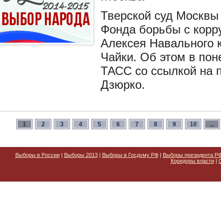
Тверской суд Москвы 
Фонда борьбы с корр
Алексея Навального 
Чайки. Об этом в пон
ТАСС со ссылкой на 
Дзюрко.
1
2
3
4
5
6
7
8
9
10
...
Выборы в России
|
Выборы 2013
|
Выборы в Госдуму РФ
|
Выборы президента Р
Коридоры власти
|