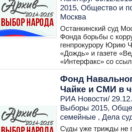
2015
,
Общество и п
Москва
Останкинский суд Мос
Фонда борьбы с корр
генпрокурору Юрию Ч
«Дождь» и газете «В
«Интерфакс» со ссылк
Фонд Навальног
Чайке и СМИ в 
РИА Новости/ 29.12
Выборы 2015
,
Общес
семейные
,
Дела су
Суды уже трижды не 