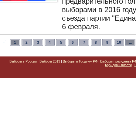
предварительного го
выборами в 2016 году
съезда партии "Едина
6 февраля.
1
2
3
4
5
6
7
8
9
10
...
Выборы в России
|
Выборы 2013
|
Выборы в Госдуму РФ
|
Выборы президента Р
Коридоры власти
|