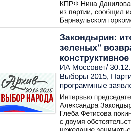
КПРФ Нина Данилова 
из партии, сообщил
Барнаульском горком
Закондырин: ит
зеленых" возвр
конструктивное
ИА Моссовет/ 30.12.
Выборы 2015
,
Парт
программные заявл
Интервью председате
Александра Закондыр
Глеба Фетисова покин
с двумя обстоятельст
нежелание заниматьс